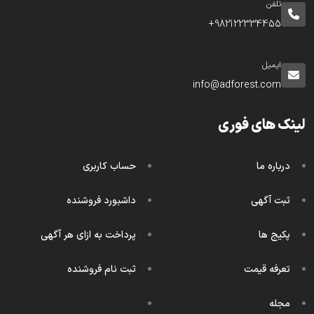
تلفن
982122334455+
ایمیل
info@adforest.com
لینک های فوری
درباره ما
حساب کاربری
ثبت آگهی
داشبورد فروشنده
پکیج ها
پرداخت به ازای هر آگهی
تعرفه قیمت
ثبت نام فروشنده
مجله