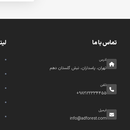
تماس با ما
لین
آدرس
تهران، پاسداران، نبش گلستان دهم
تلفن
982122334455+
ایمیل
info@adforest.com