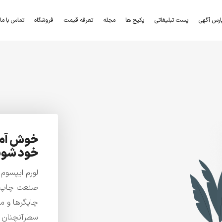
ارس آگهی
پست تبلیغاتی
پکیج ها
مجله
تعرفه قیمت
فروشگاه
تماس با ما
خوش آمدی
خود شوی
لورم ایپسوم
صنعت چاپ، و
چاپگرها و م
سطرآنچنان ک