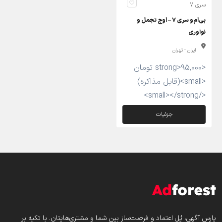
سری 7
بی‌ام‌و سری ۷ – اوج تجمل و
نوآوری
ایران - تهران
<strong>95,000 تومان
<small>(قابل مذاکره)
</small></strong>
جزئیات
پارس‌ آگهی، پُل اعتماد و فرصت‌ساز بین شما و مشتری‌هایتان. با تکیه بر