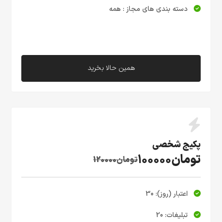
دسته بندی های مجاز : همه
همین حالا بخرید
پکیج شخصی
تومان100000
تومان120000
اعتبار (روز): 30
تبلیغات: 20