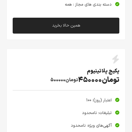
دسته بندی های مجاز : همه
همین حالا بخرید
پکیج پلاتینیوم
تومان450000
تومان500000
اعتبار (روز): 100
تبلیغات: نامحدود
آگهی‌های ویژه: نامحدود