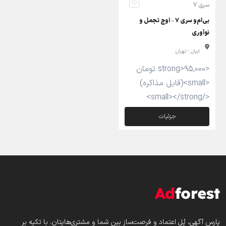
سری 7
بی‌ام‌و سری ۷ – اوج تجمل و
نوآوری
ایران - تهران
<strong>95,000 تومان
<small>(قابل مذاکره)
</small></strong>
جزئیات
پارس‌ آگهی، پُل اعتماد و فرصت‌ساز بین شما و مشتری‌هایتان. با تکیه بر