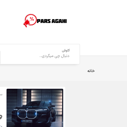
کاوش
خانه
سر
<strong>95,000 تومان <small>(قابل مذاکره)</small></strong>