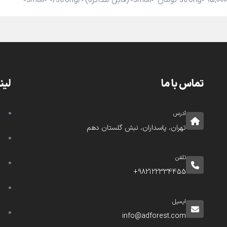
تماس با ما
لین
آدرس
تهران، پاسداران، نبش گلستان دهم
تلفن
982122334455+
ایمیل
info@adforest.com