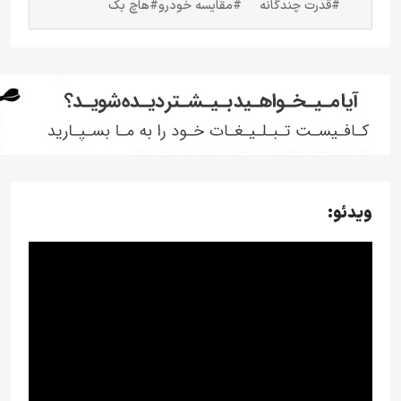
#قدرت چندگانه
#مقایسه خودرو
#هاچ بک
ویدئو: