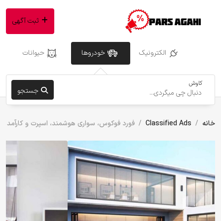
ثبت آگهی
الکترونیک
خودروها
حیوانات
کاوش
جستجو
خانه
Classified Ads
فورد فوکوس، سواری هوشمند، اسپرت و کارآمد