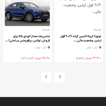
خودروها
خودروها
تویوتا کرولا آلتیس گراند 2021 فول
شاسی‌بلند ممتاز آئودی Q5 برای
آپشن، وضعیت عالی...
فروش، لوکس، پرفورمنس و راحتی!...
ایران - تهران
ایران - تهران
42,400 تومان
76,090 تومان
(مقطوع)
(قابل مذاکره)