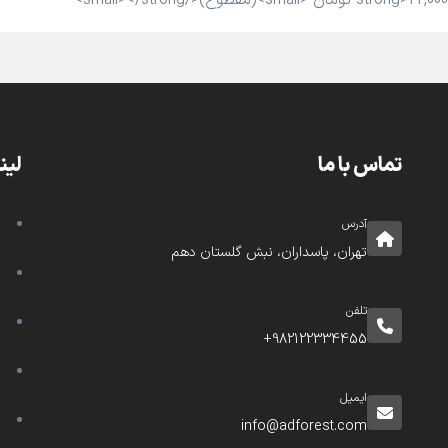
تماس با ما
لین
آدرس
تهران، پاسداران، نبش گلستان دهم
تلفن
982122334455+
ایمیل
info@adforest.com