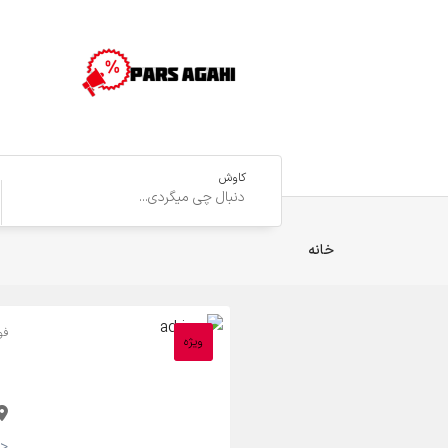
کاوش
خانه
فو
ویژه
<strong>22,000 تومان <small>(مقطوع)</small></strong>