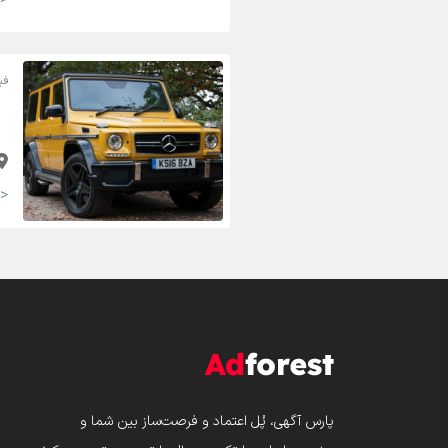
فی
<strong>18,000 تومان <small>(مقطوع)</small></strong>
پارس‌ آگهی، پُل اعتماد و فرصت‌ساز بین شما و