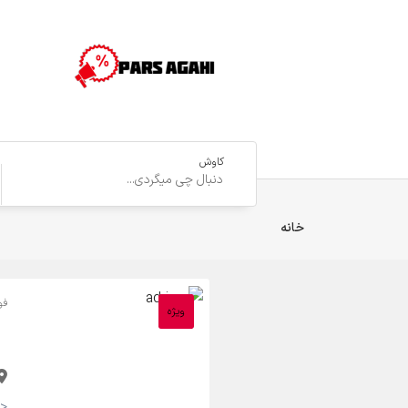
کاوش
خانه
فو
ویژه
<strong>22,000 تومان <small>(مقطوع)</small></strong>