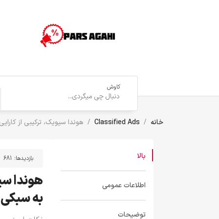
کاوش
خانه
Classified Ads
هوندا سیویک، ترکیبی از کارای
بالا
بازدیدها:
681
هوندا سیو
اطلاعات عمومی
به سبکی 
توضیحات