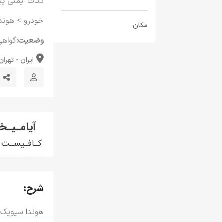
نکات ایمنی پی
خودرو
>
هوندا
مکان
وضعیت:
گواهی
ایران - تهران
شرح:
هوندا سیویک 