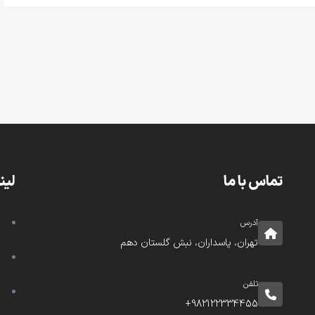
تماس با ما
لین
آدرس
تهران، پاسداران، نبش گلستان دهم
تلفن
982122334455+