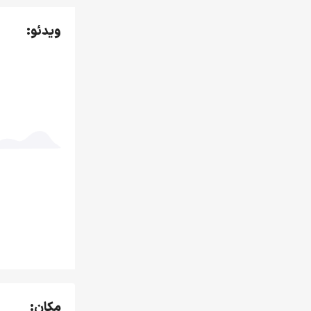
ویدئو:
مکان: