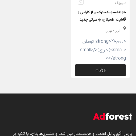
سیویک
هوندا سیویک، ترکیبی از کارایی و
قابلیت اطمینان، به سبکی جدید
ایران - تهران
<strong>28,000 تومان
<small>(حراج)</small>
</strong>
جزئیات
پارس‌ آگهی، پُل اعتماد و فرصت‌ساز بین شما و مشتری‌هایتان. با تکیه بر