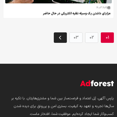
19.03.2025
مزایای داشتن یک وسیله نقلیه الکتریکی در حال حاضر
03
02
01
پارس‌ آگهی، پُل اعتماد و فرصت‌ساز بین شما و مشتری‌هایتان. با تکیه بر
سال‌ها تجربه و تعهد به کیفیت، بستری امن و پررونق برای دیده شدن
کسب‌وکار شما ایجاد کرده‌ایم. موفقیت شما، افتخار ماست.