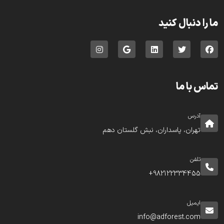
ما را دنبال کنید
تماس با ما
آدرس
تهران، پاسداران، نبش گلستان دهم
تلفن
982122334455+
ایمیل
info@adforest.com