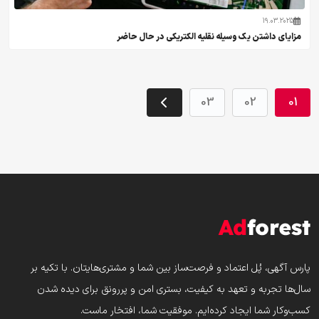
19.03.2025
مزایای داشتن یک وسیله نقلیه الکتریکی در حال حاضر
03
02
01
پارس‌ آگهی، پُل اعتماد و فرصت‌ساز بین شما و مشتری‌هایتان. با تکیه بر
سال‌ها تجربه و تعهد به کیفیت، بستری امن و پررونق برای دیده شدن
کسب‌وکار شما ایجاد کرده‌ایم. موفقیت شما، افتخار ماست.