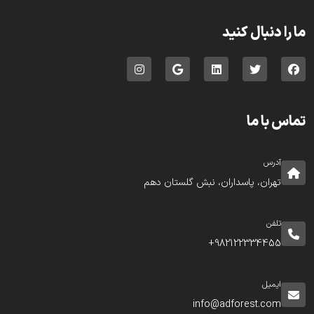
ما را دنبال کنید
تماس با ما
آدرس
تهران، پاسداران، نبش گلستان دهم
تلفن
982122334455+
ایمیل
info@adforest.com