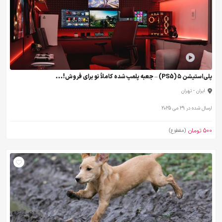
پلی‌استیشن ۵ (PS5) – جعبه پلمپ شده کاملاً نو برای فروش!...
ایران - تهران
ارسال شده در 29 می 2025
500 تومان
(مقطوع)