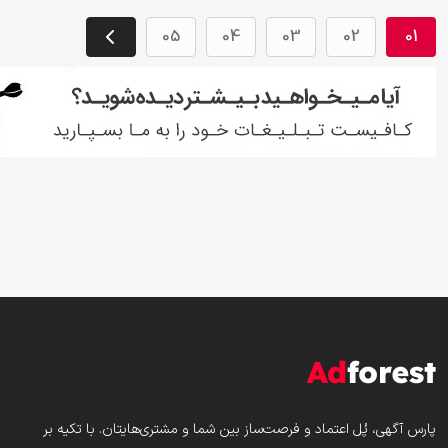
05
04
03
02
01
پارس‌ آگهی، پُل اعتماد و فرصت‌ساز بین شما و مشتری‌هایتان. با تکیه بر