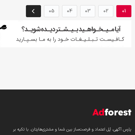
05
04
03
02
01
پارس‌ آگهی، پُل اعتماد و فرصت‌ساز بین شما و مشتری‌هایتان. با تکیه بر