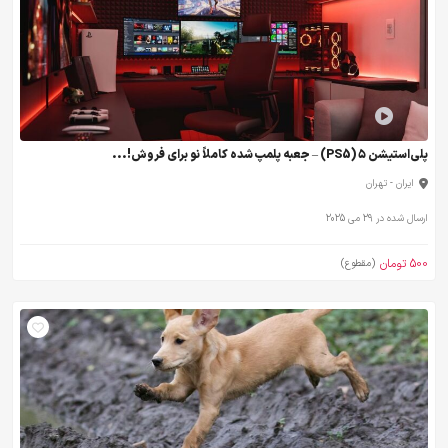
پلی‌استیشن ۵ (PS5) – جعبه پلمپ شده کاملاً نو برای فروش!...
ایران - تهران
ارسال شده در 29 می 2025
500 تومان
(مقطوع)