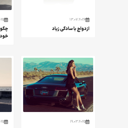
025
13.07.2026
ازدواج با سادگی زیاد
چگون
خودر
025
19.03.2025