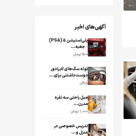
آگهی‌های اخیر
پلی‌استیشن ۵ (PS5)
– جعبه...
500 تومان
توله سگ‌های لابرادور
دوست‌داشتنی برای...
رایگان
مبل راحتی سه نفره
مدرن...
1,000 تومان
تدریس خصوصی در
منزل و...