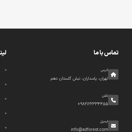
تماس با ما
لین
آدرس
تهران، پاسداران، نبش گلستان دهم
تلفن
982122334455+
ایمیل
info@adforest.com