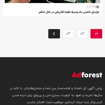
19.03.2025
مزایای داشتن یک وسیله نقلیه الکتریکی در حال حاضر
03
02
01
پارس‌ آگهی، پُل اعتماد و فرصت‌ساز بین شما و مشتری‌هایتان. با تکیه بر
سال‌ها تجربه و تعهد به کیفیت، بستری امن و پررونق برای دیده شدن
کسب‌وکار شما ایجاد کرده‌ایم. موفقیت شما، افتخار ماست.