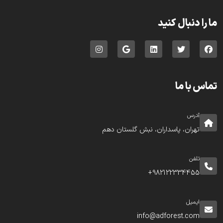
ما را دنبال کنید
تماس با ما
آدرس
تهران، پاسداران، نبش گلستان دهم
تلفن
982122334455+
ایمیل
info@adforest.com