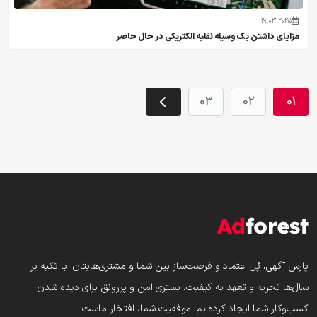
19.03.2025
مزایای داشتن یک وسیله نقلیه الکتریکی در حال حاضر
03
02
01
پارس‌ آگهی، پُل اعتماد و فرصت‌ساز بین شما و مشتری‌هایتان. با تکیه بر
سال‌ها تجربه و تعهد به کیفیت، بستری امن و پررونق برای دیده شدن
کسب‌وکار شما ایجاد کرده‌ایم. موفقیت شما، افتخار ماست.