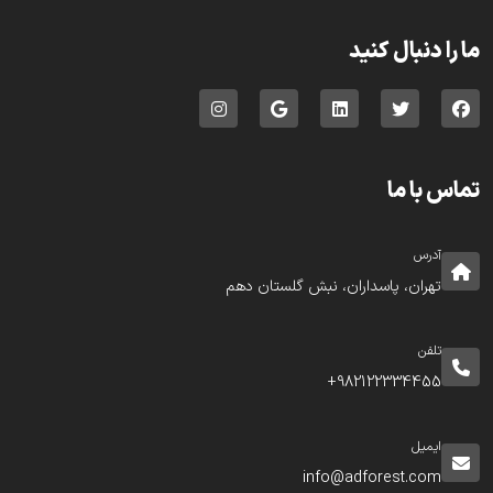
ما را دنبال کنید
تماس با ما
آدرس
تهران، پاسداران، نبش گلستان دهم
تلفن
982122334455+
ایمیل
info@adforest.com