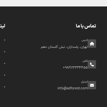
تماس با ما
لین
آدرس
تهران، پاسداران، نبش گلستان دهم
تلفن
982122334455+
ایمیل
info@adforest.com