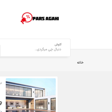
کاوش
خانه
اج
<strong>65,000 تومان <small>(قابل مذاکره)</small></strong>