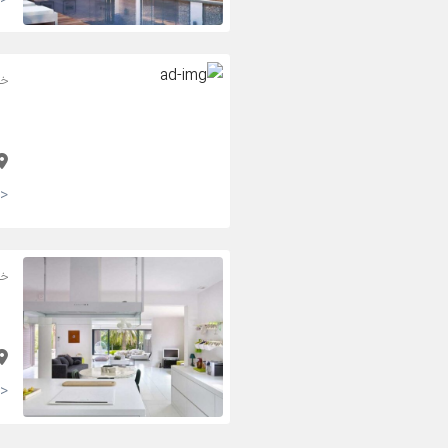
خا
<strong>قیمت در محل</strong>
خا
<strong>98,000 تومان <small>(مقطوع)</small></strong>