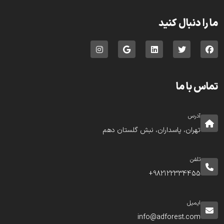
ما را دنبال کنید
تماس با ما
آدرس
تهران، پاسداران، نبش گلستان دهم
تلفن
982122334455+
ایمیل
info@adforest.com