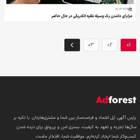
19.03.2025
مزایای داشتن یک وسیله نقلیه الکتریکی در حال حاضر
03
02
01
پارس‌ آگهی، پُل اعتماد و فرصت‌ساز بین شما و مشتری‌هایتان. با تکیه بر
سال‌ها تجربه و تعهد به کیفیت، بستری امن و پررونق برای دیده شدن
کسب‌وکار شما ایجاد کرده‌ایم. موفقیت شما، افتخار ماست.