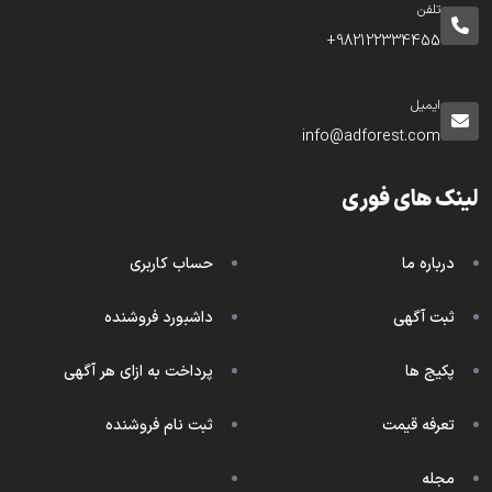
تلفن
982122334455+
ایمیل
info@adforest.com
لینک های فوری
درباره ما
حساب کاربری
ثبت آگهی
داشبورد فروشنده
پکیج ها
پرداخت به ازای هر آگهی
تعرفه قیمت
ثبت نام فروشنده
مجله