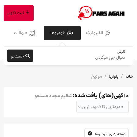
ثبت آگهی
الکترونیک
خودروها
حیوانات
کاوش
جستجو
خانه
باواریا
مونیخ
0 آگهی(های) یافت شده:
تنظیم مجدد جستجو
جدیدترین تا قدیمی‌ترین
دسته بندی: خودروها