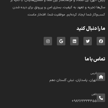
پارس‌ آگهی، پُل اعتماد و فرصت‌ساز بین شما و مشتری‌هایتان. با تکیه بر
سال‌ها تجربه و تعهد به کیفیت، بستری امن و پررونق برای دیده شدن
کسب‌وکار شما ایجاد کرده‌ایم. موفقیت شما، افتخار ماست.
ما را دنبال کنید
تماس با ما
آدرس
تهران، پاسداران، نبش گلستان دهم
تلفن
982122334455+