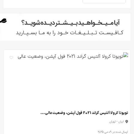
تویوتا کرولا آلتیس گراند 2021 فول آپشن، وضعیت عالی...
ایران - تهران
ارسال شده در 09 می 2025