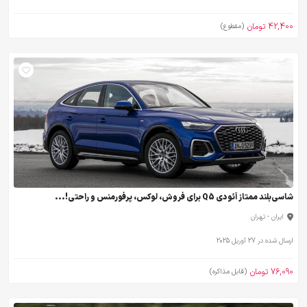
42,400 تومان
(مقطوع)
شاسی‌بلند ممتاز آئودی Q5 برای فروش، لوکس، پرفورمنس و راحتی!...
ایران - تهران
ارسال شده در 27 آوریل 2025
76,090 تومان
(قابل مذاکره)