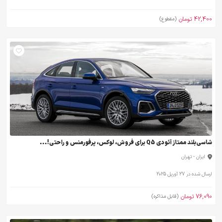
42,400 تومان
(مقطوع)
شاسی‌بلند ممتاز آئودی Q5 برای فروش، لوکس، پرفورمنس و راحتی!...
ایران - تهران
ارسال شده در 27 آوریل 2025
76,090 تومان
(قابل مذاکره)