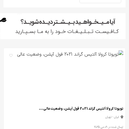
تویوتا کرولا آلتیس گراند 2021 فول آپشن، وضعیت عالی...
ایران - تهران
ارسال شده در 09 می 2025