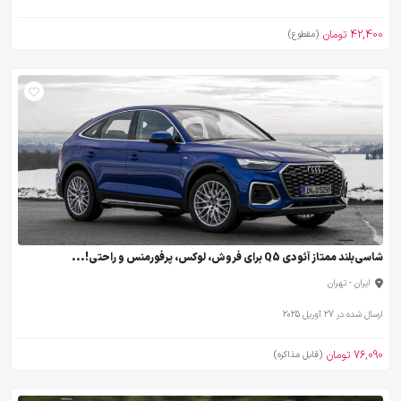
42,400 تومان
(مقطوع)
شاسی‌بلند ممتاز آئودی Q5 برای فروش، لوکس، پرفورمنس و راحتی!...
ایران - تهران
ارسال شده در 27 آوریل 2025
76,090 تومان
(قابل مذاکره)