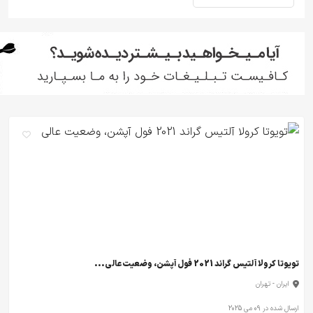
تویوتا کرولا آلتیس گراند 2021 فول آپشن، وضعیت عالی...
ایران - تهران
ارسال شده در 09 می 2025