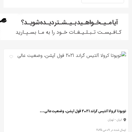
تویوتا کرولا آلتیس گراند 2021 فول آپشن، وضعیت عالی...
ایران - تهران
ارسال شده در 09 می 2025