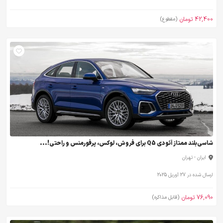
42,400 تومان
(مقطوع)
شاسی‌بلند ممتاز آئودی Q5 برای فروش، لوکس، پرفورمنس و راحتی!...
ایران - تهران
ارسال شده در 27 آوریل 2025
76,090 تومان
(قابل مذاکره)