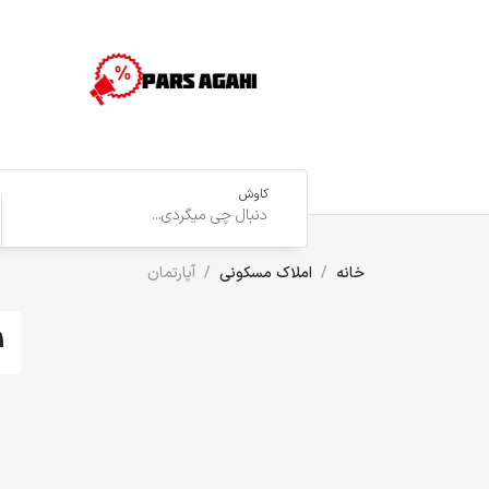
کاوش
خانه
املاک مسکونی
آپارتمان
1 آگهی(های) یا