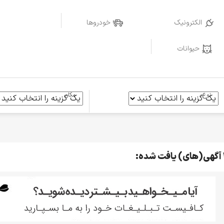
الکترونیک
خودروها
حیوانات
نوع
مکان
فت شده: