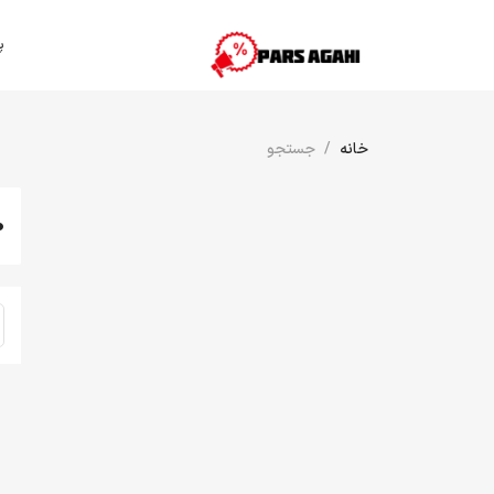
پ
خانه
جستجو
0 آگهی(های