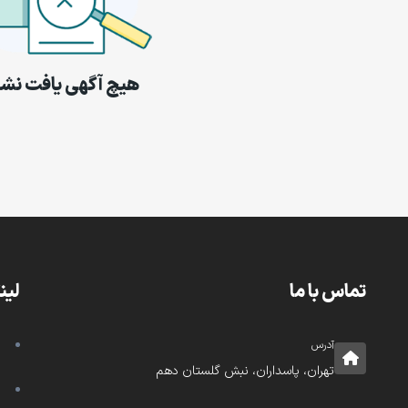
هیچ آگهی یافت نش
تماس با ما
لین
آدرس
تهران، پاسداران، نبش گلستان دهم