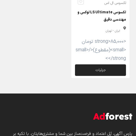
لکسوس ال اس
لکسوس LS Ultimate لوکس و
مهندسی دقیق
ایران - تهران
<strong>85,000 تومان
<small>(مقطوع)</small>
</strong>
جزئیات
پارس‌ آگهی، پُل اعتماد و فرصت‌ساز بین شما و مشتری‌هایتان. با تکیه بر