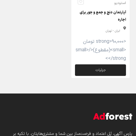
استودیو
آپارتمان دنج و جمع و جور برای
اجاره
ایران - تهران
<strong>90,000 تومان
<small>(مقطوع)</small>
</strong>
جزئیات
پارس‌ آگهی، پُل اعتماد و فرصت‌ساز بین شما و مشتری‌هایتان. با تکیه بر