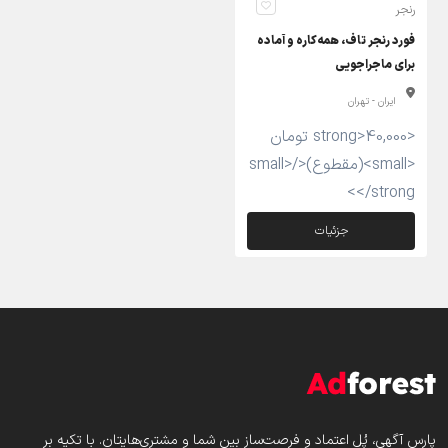
رنجر
فورد رنجر تاف، همه‌کاره و آماده
برای ماجراجویی
ایران - تهران
<strong>40,000 تومان
<small>(مقطوع)</small>
</strong>
جزئیات
پارس‌ آگهی، پُل اعتماد و فرصت‌ساز بین شما و مشتری‌هایتان. با تکیه بر