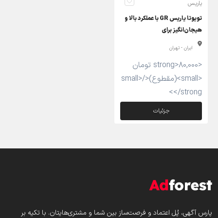
یاریس
تویوتا یاریس GR با عملکرد بالا و
هیجان‌انگیز برای
ایران - تهران
<strong>80,000 تومان
<small>(مقطوع)</small>
</strong>
جزئیات
پارس‌ آگهی، پُل اعتماد و فرصت‌ساز بین شما و مشتری‌هایتان. با تکیه بر