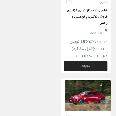
آئودی
شاسی‌بلند ممتاز آئودی Q5 برای
فروش، لوکس، پرفورمنس و
راحتی!
ایران - تهران
<strong>76,090 تومان
<small>(قابل مذاکره)
</small></strong>
جزئیات