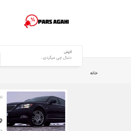
کاوش
خانه
لک
<strong>85,000 تومان <small>(مقطوع)</small></strong>