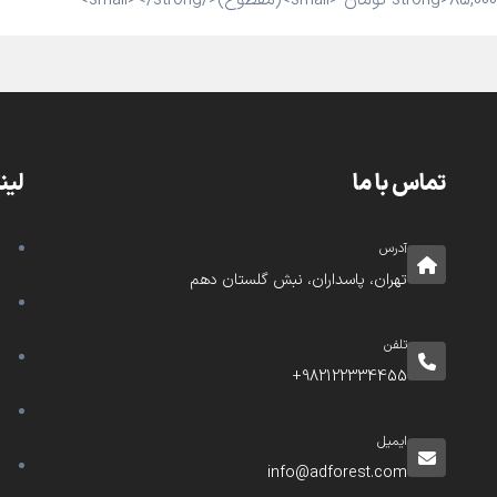
تماس با ما
لین
آدرس
تهران، پاسداران، نبش گلستان دهم
تلفن
982122334455+
ایمیل
info@adforest.com