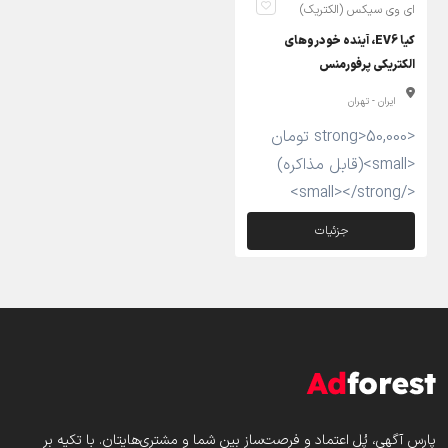
ای وی سیکس (الکتریک)
کیا EV6، آینده خودروهای
الکتریکی پرفورمنس
ایران - تهران
<strong>50,000 تومان
<small>(قابل مذاکره)
</small></strong>
جزئیات
پارس‌ آگهی، پُل اعتماد و فرصت‌ساز بین شما و مشتری‌هایتان. با تکیه بر