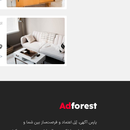
آئ
<strong>40,000 تومان <small>(مقطوع)</small></strong>
پارس‌ آگهی، پُل اعتماد و فرصت‌ساز بین شما و