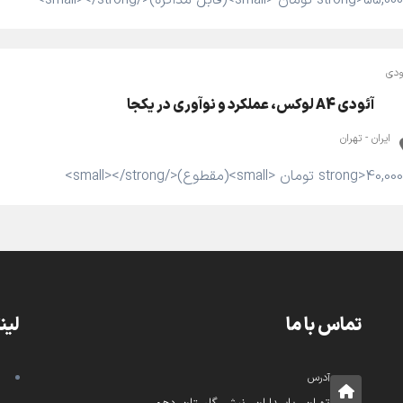
ودی
آئودی A4 لوکس، عملکرد و نوآوری در یکجا
ایران - تهران
تماس با ما
لین
آدرس