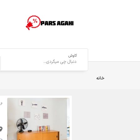
کاوش
خانه
A6
<strong>55,000 تومان <small>(قابل مذاکره)</small></strong>