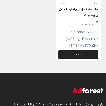
اجاره
خانه مبله کامل برای اجاره، ایده‌آل
برای خانواده
ایران - تهران
<strong>65,000 تومان
<small>(قابل مذاکره)
</small></strong>
جزئیات
پارس‌ آگهی، پُل اعتماد و فرصت‌ساز بین شما و مشتری‌هایتان. با تکیه بر