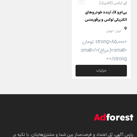
آی ایکس (الکتریک)
بی‌ام‌و iX، آینده خودروهای
الکتریکی لوکس و پرفورمنس
ایران - تهران
<strong>85,000 تومان
<small>(حراج)</small>
</strong>
جزئیات
پارس‌ آگهی، پُل اعتماد و فرصت‌ساز بین شما و مشتری‌هایتان. با تکیه بر