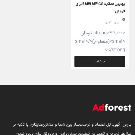
بهترین عملکرد BMW M4 CS برای
فروش
ایران - تهران
<strong>45,000 تومان
<small>(مقطوع)</small>
</strong>
جزئیات
پارس‌ آگهی، پُل اعتماد و فرصت‌ساز بین شما و مشتری‌هایتان. با تکیه بر
سال‌ها تجربه و تعهد به کیفیت، بستری امن و پررونق برای دیده شدن