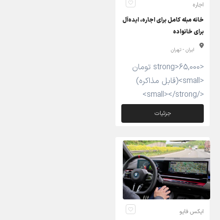
اجاره
خانه مبله کامل برای اجاره، ایده‌آل
برای خانواده
ایران - تهران
<strong>65,000 تومان
<small>(قابل مذاکره)
</small></strong>
جزئیات
ایکس فایو