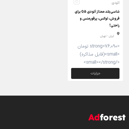
آئودی
شاسی‌بلند ممتاز آئودی Q5 برای
فروش، لوکس، پرفورمنس و
راحتی!
ایران - تهران
<strong>76,090 تومان
<small>(قابل مذاکره)
</small></strong>
جزئیات