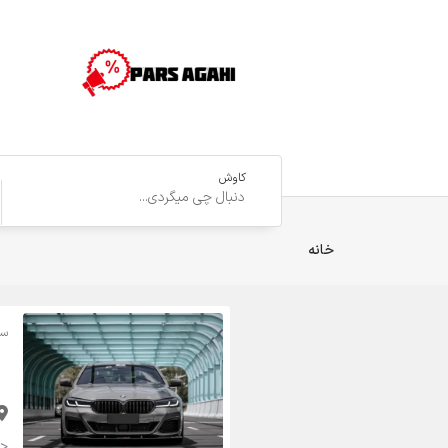
کاوش
خانه
سر
<strong>60,000 تومان <small>(مقطوع)</small></strong>