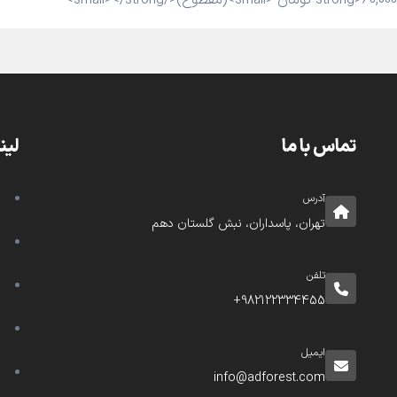
تماس با ما
لین
آدرس
تهران، پاسداران، نبش گلستان دهم
تلفن
982122334455+
ایمیل
info@adforest.com