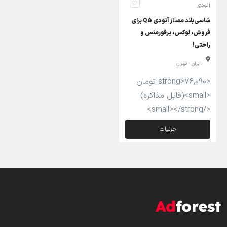
آئودی
شاسی‌بلند ممتاز آئودی Q5 برای
فروش، لوکس، پرفورمنس و
راحتی!
ایران - تهران
<strong>76,090 تومان
<small>(قابل مذاکره)
</small></strong>
جزئیات