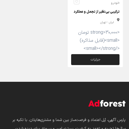
خودرو
ترکیبی بی‌نظیر از تجمل و عملکرد
ایران - تهران
<strong>30,000 تومان
<small>(قابل مذاکره)
</small></strong>
جزئیات
پارس‌ آگهی، پُل اعتماد و فرصت‌ساز بین شما و مشتری‌هایتان. با تکیه بر
سال‌ها تجربه و تعهد به کیفیت، بستری امن و پررونق برای دیده شدن