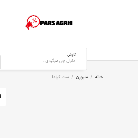
کاوش
خانه
ملبورن
ست کیلدا
1 آگهی(های) یا