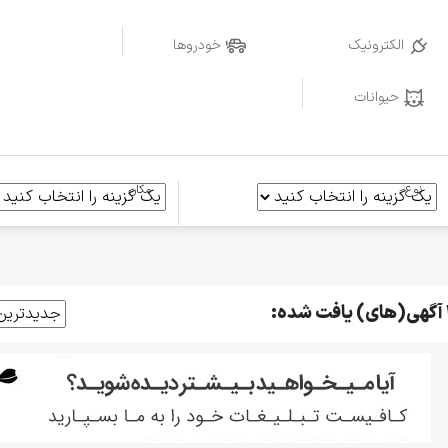
الکترونیک
خودروها
حیوانات
نوع
مکان
فت شده: