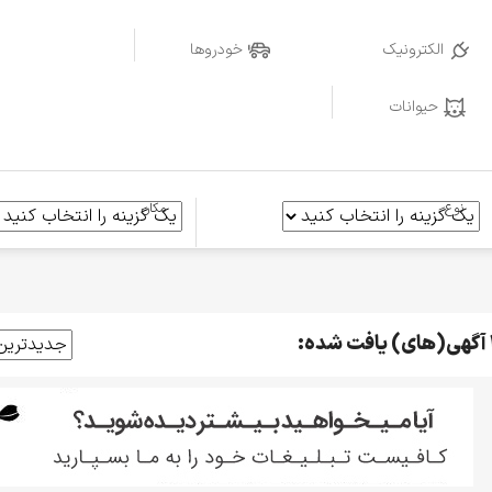
الکترونیک
خودروها
حیوانات
نوع
مکان
فت شده: