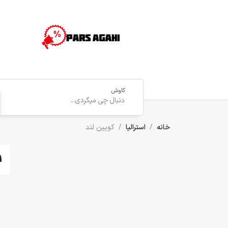
کاوش
خانه
استرالیا
کویین لند
1 آگهی(های) یا