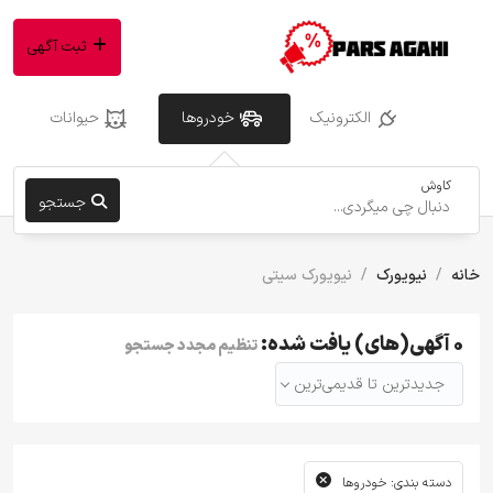
ثبت آگهی
الکترونیک
خودروها
حیوانات
کاوش
جستجو
خانه
نیویورک
نیویورک سیتی
0 آگهی(های) یافت شده:
تنظیم مجدد جستجو
جدیدترین تا قدیمی‌ترین
دسته بندی: خودروها