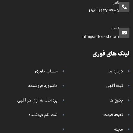
تلفن
982122334455+
ایمیل
info@adforest.com
لینک های فوری
درباره ما
حساب کاربری
ثبت آگهی
داشبورد فروشنده
پکیج ها
پرداخت به ازای هر آگهی
تعرفه قیمت
ثبت نام فروشنده
مجله