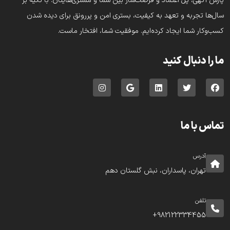
پارس‌ آگهی، پُل اعتماد و فرصت‌ساز بین شما و مشتری‌هایتان. با تکیه بر
سال‌ها تجربه و تعهد به کیفیت، بستری امن و پررونق برای دیده شدن
کسب‌وکار شما ایجاد کرده‌ایم. موفقیت شما، افتخار ماست.
ما را دنبال کنید
تماس با ما
آدرس
تهران، پاسداران، نبش گلستان دهم
تلفن
982122334455+