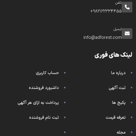
تلفن
982122334455+
ایمیل
info@adforest.com
لینک های فوری
درباره ما
حساب کاربری
ثبت آگهی
داشبورد فروشنده
پکیج ها
پرداخت به ازای هر آگهی
تعرفه قیمت
ثبت نام فروشنده
مجله