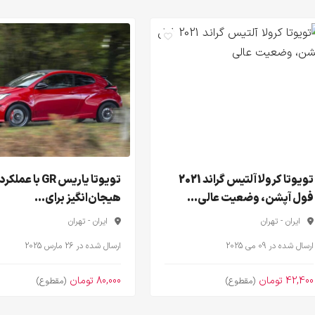
تویوتا کرولا آلتیس گراند 2021
تویوتا یاریس GR با عم
فول آپشن، وضعیت عالی...
هیجان‌انگیز برای...
ایران - تهران
ایران - تهران
ارسال شده در 09 می 2025
ارسال شده در 26 مارس 2025
42,400 تومان
80,000 تومان
(مقطوع)
(مقطوع)