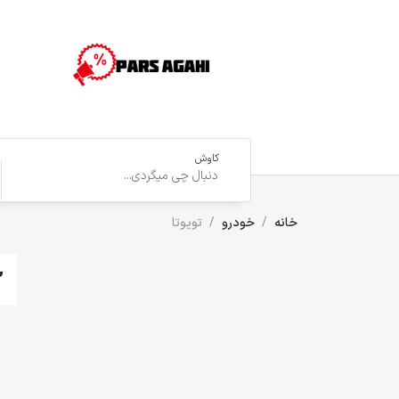
کاوش
خانه
خودرو
تویوتا
2 آگهی(ه