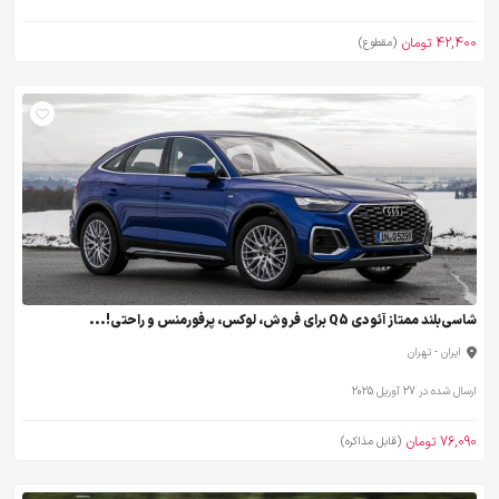
42,400 تومان
(مقطوع)
شاسی‌بلند ممتاز آئودی Q5 برای فروش، لوکس، پرفورمنس و راحتی!...
ایران - تهران
ارسال شده در 27 آوریل 2025
76,090 تومان
(قابل مذاکره)