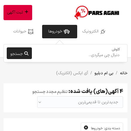
ثبت آگهی
الکترونیک
خودروها
حیوانات
کاوش
جستجو
خانه
بی ام دبلیو
آی ایکس (الکتریک)
4 آگهی(های) یافت شده:
تنظیم مجدد جستجو
جدیدترین تا قدیمی‌ترین
دسته بندی: خودروها