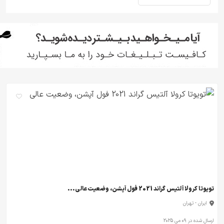
تویوتا کرولا آلتیس گراند 2021 فول آپشن، وضعیت عالی...
ایران - تهران
ارسال شده در 09 می 2025