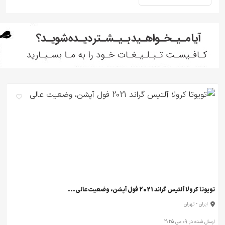
تویوتا کرولا آلتیس گراند 2021 فول آپشن، وضعیت عالی...
ایران - تهران
ارسال شده در 09 می 2025