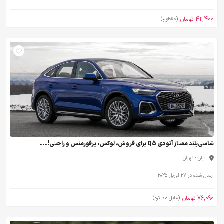
42,400 تومان
(مقطوع)
شاسی‌بلند ممتاز آئودی Q5 برای فروش، لوکس، پرفورمنس و راحتی!...
ایران - تهران
ارسال شده در 27 آوریل 2025
76,090 تومان
(قابل مذاکره)